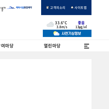
고객의소리
사이트맵
33.6°C
좋음
3.8m/s
13㎍/㎥
전체메뉴
참여마당
열린마당