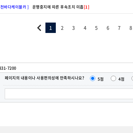
사천바다케이블카 ]
운행중지에 따른 후속조치 미흡
[1]
1
2
3
4
5
6
7
8
831-7200
페이지의 내용이나 사용편의성에 만족하시나요?
5점
4점
한줄
의견
달기