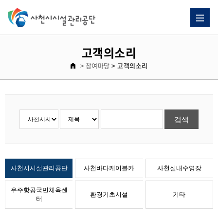
자주 묻는 질문 게시판 리스트이고. [자주 묻는 질문] 제목으로 이루어져 있습니다.
고객의소리 게시판 리스트이고. [번호, 제목, 이름, 날짜, 조회수] 제목으로 이루어져 있습니다.
고객의소리
> 참여마당
> 고객의소리
사천시시설관리공단
사천바다케이블카
사천실내수영장
우주항공국민체육센
환경기초시설
기타
터