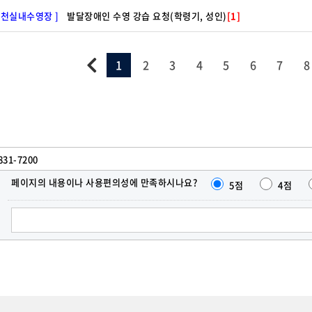
사천실내수영장 ]
발달장애인 수영 강습 요청(학령기, 성인)
[1]
1
2
3
4
5
6
7
8
831-7200
페이지의 내용이나 사용편의성에 만족하시나요?
5점
4점
한줄
의견
달기