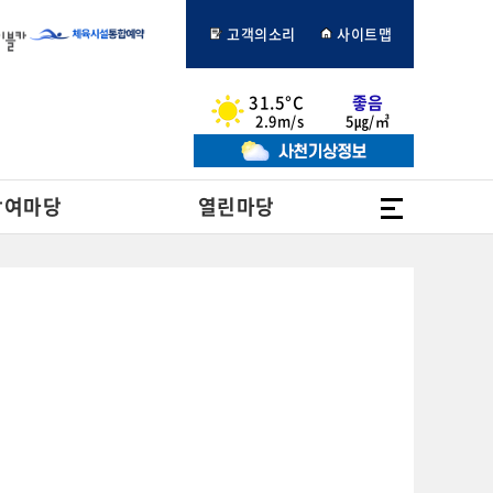
고객의소리
사이트맵
31.5°C
좋음
2.9m/s
5㎍/㎥
전체메뉴
참여마당
열린마당