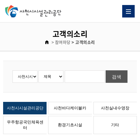
자주 묻는 질문 게시판 리스트이고. [자주 묻는 질문] 제목으로 이루어져 있습니다.
고객의소리 게시판 리스트이고. [번호, 제목, 이름, 날짜, 조회수] 제목으로 이루어져 있습니다.
고객의소리
> 참여마당
> 고객의소리
사천시시설관리공단
사천바다케이블카
사천실내수영장
우주항공국민체육센
환경기초시설
기타
터