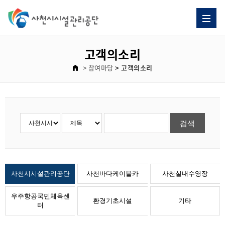
자주 묻는 질문 게시판 리스트이고. [자주 묻는 질문] 제목으로 이루어져 있습니다.
고객의소리 게시판 리스트이고. [번호, 제목, 이름, 날짜, 조회수] 제목으로 이루어져 있습니다.
고객의소리
> 참여마당
> 고객의소리
사천시시설관리공단
사천바다케이블카
사천실내수영장
우주항공국민체육센
환경기초시설
기타
터