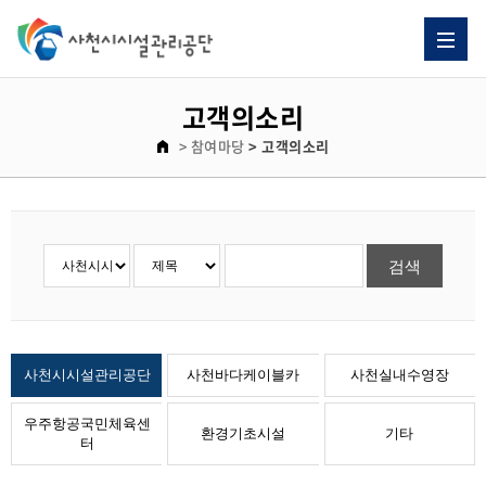
자주 묻는 질문 게시판 리스트이고. [자주 묻는 질문] 제목으로 이루어져 있습니다.
고객의소리 게시판 리스트이고. [번호, 제목, 이름, 날짜, 조회수] 제목으로 이루어져 있습니다.
고객의소리
> 참여마당
> 고객의소리
사천시시설관리공단
사천바다케이블카
사천실내수영장
우주항공국민체육센
환경기초시설
기타
터