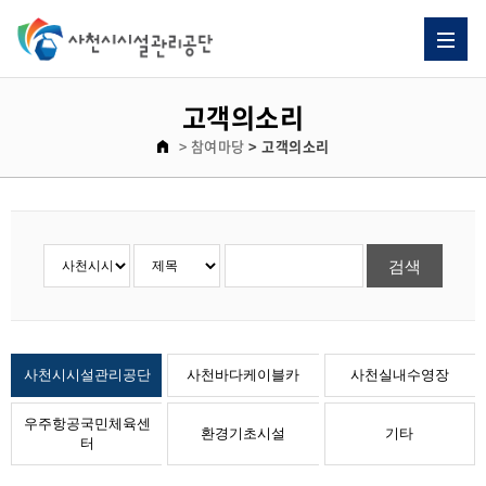
자주 묻는 질문 게시판 리스트이고. [자주 묻는 질문] 제목으로 이루어져 있습니다.
고객의소리 게시판 리스트이고. [번호, 제목, 이름, 날짜, 조회수] 제목으로 이루어져 있습니다.
고객의소리
> 참여마당
> 고객의소리
사천시시설관리공단
사천바다케이블카
사천실내수영장
우주항공국민체육센
환경기초시설
기타
터