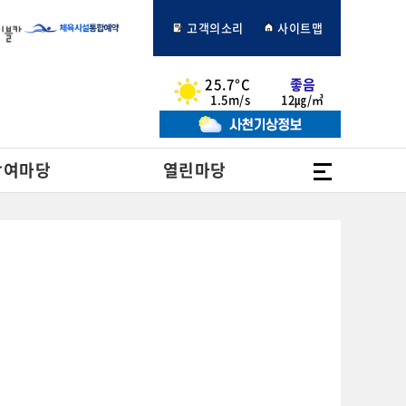
고객의소리
사이트맵
25.7°C
좋음
1.5m/s
12㎍/㎥
전체메뉴
참여마당
열린마당