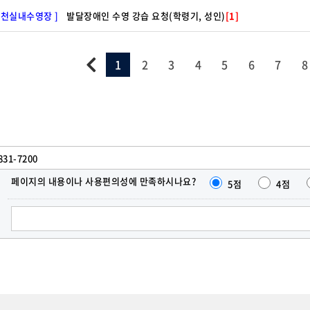
사천실내수영장 ]
발달장애인 수영 강습 요청(학령기, 성인)
[1]
1
2
3
4
5
6
7
8
831-7200
페이지의 내용이나 사용편의성에 만족하시나요?
5점
4점
한줄
의견
달기