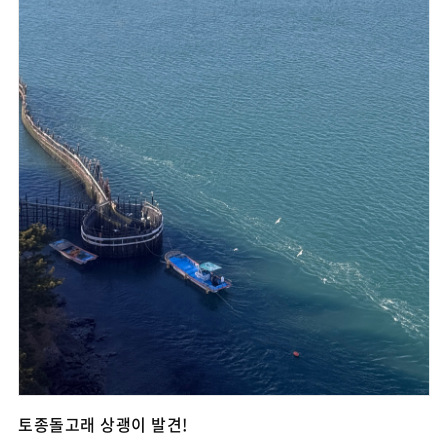
토종돌고래 상괭이 발견!