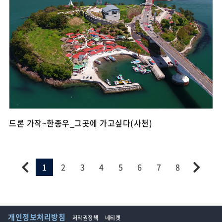
드론 가작~한종우_그곳에 가고싶다(사천)
1
2
3
4
5
6
7
8
개인정보처리방침
저작권정책
네티켓