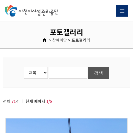
포토갤러리
> 참여마당
> 포토갤러리
전체
71
건
현재 페이지
1/8