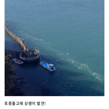
토종돌고래 상괭이 발견!