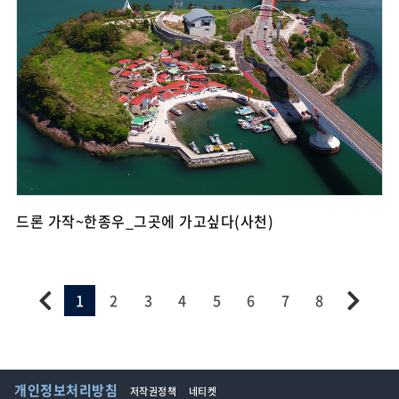
드론 가작~한종우_그곳에 가고싶다(사천)
1
2
3
4
5
6
7
8
개인정보처리방침
저작권정책
네티켓