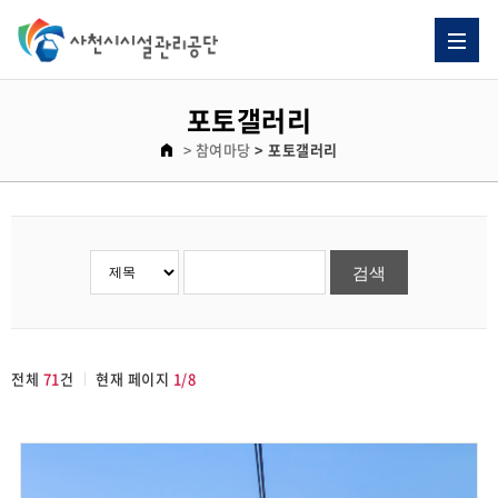
포토갤러리
> 참여마당
> 포토갤러리
전체
71
건
현재 페이지
1/8