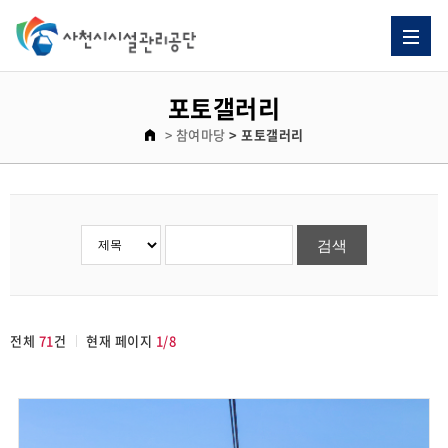
포토갤러리
> 참여마당
> 포토갤러리
전체
71
건
현재 페이지
1/8