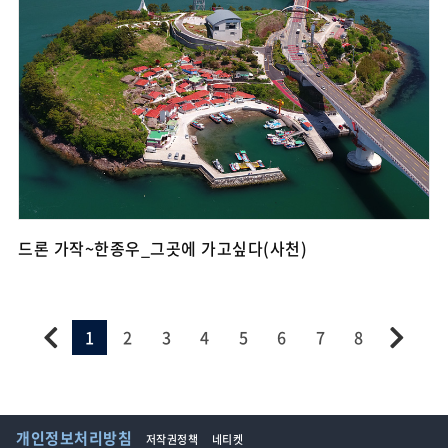
드론 가작~한종우_그곳에 가고싶다(사천)
1
2
3
4
5
6
7
8
개인정보처리방침
저작권정책
네티켓