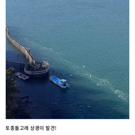
토종돌고래 상괭이 발견!