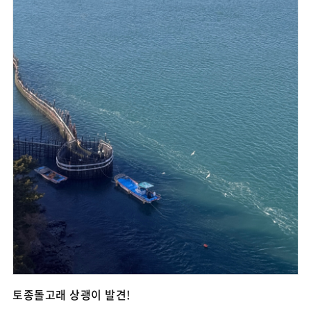
토종돌고래 상괭이 발견!