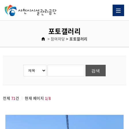
포토갤러리
> 참여마당
> 포토갤러리
전체
71
건
현재 페이지
1/8