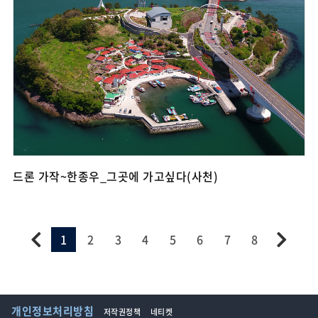
드론 가작~한종우_그곳에 가고싶다(사천)
1
2
3
4
5
6
7
8
개인정보처리방침
저작권정책
네티켓