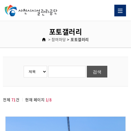
포토갤러리
> 참여마당
> 포토갤러리
전체
71
건
현재 페이지
1/8