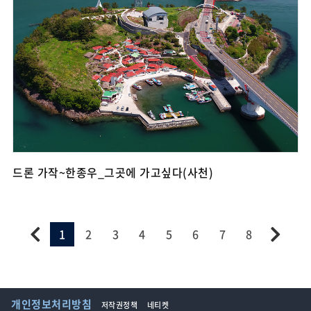
드론 가작~한종우_그곳에 가고싶다(사천)
1
2
3
4
5
6
7
8
개인정보처리방침
저작권정책
네티켓