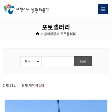
포토갤러리
> 참여마당
> 포토갤러리
전체
71
건
현재 페이지
1/8