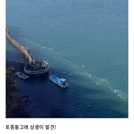
토종돌고래 상괭이 발견!