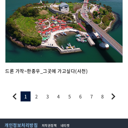
드론 가작~한종우_그곳에 가고싶다(사천)
1
2
3
4
5
6
7
8
개인정보처리방침
저작권정책
네티켓