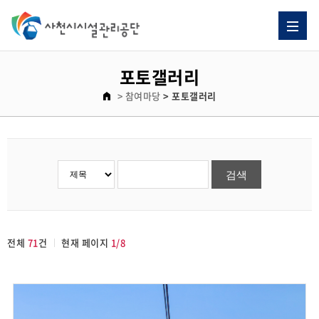
포토갤러리
> 참여마당
> 포토갤러리
전체
71
건
현재 페이지
1/8