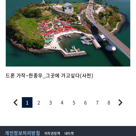
드론 가작~한종우_그곳에 가고싶다(사천)
1
2
3
4
5
6
7
8
개인정보처리방침
저작권정책
네티켓