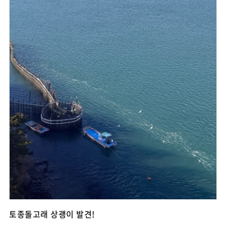
토종돌고래 상괭이 발견!