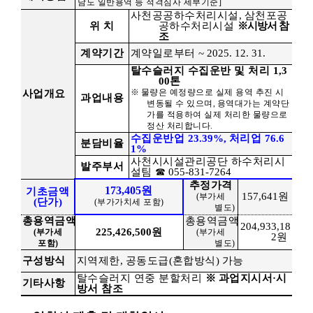
남도 일반용역 등 적격심사 세부기준
]
사천공공하수처리시설
,
삼천포공
위 치
공하수처리시설
※
시방서 참
조
계약기간
계약일로부터
~ 2025. 12. 31.
탈수슬러지 수집운반 및 처리
1,3
00
톤
※
물량은 예정량으로 실제 용역 추진 시
사업개요
과업내용
변동될 수 있으며
,
용역대가는 계약단
가를 적용하여 실제 처리한 물량으로
정산 처리합니다
.
수집운반업
23.39%,
처리업
76.6
분담비율
1%
사천시시설관리공단 하수처리시
발주부서
설팀
☎
055-831-7264
추정가격
173,405
원
기초금액
157,641
원
(
부가세
(
단가
)
(
부가가치세 포함
)
별도
)
총용역금액
총용역금액
204,933,18
225,426,500
원
(
부가세
(
부가세
2
원
포함
)
별도
)
구성방식
지역제한
,
공동도급
(
혼합방식
)
가능
탈수슬러지 연중 분할처리
※
과업지시서
·
시
기타사항
방서 참조