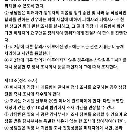
취해질 수 있도록 한다.
② 상담원은 피해자가 행위자의 괴롭힘 행위 중단 및 사과 등 직접적인
합의를 원하는 경우에는 피해 사실에 대하여 피해자와 피해자가 추천
한 참고인 등에 관한 조사를 실시하고, 그 결과 직장 내 괴롭힘이 확인
되면 피해자의 요구안을 정리하여 행위자에게 전달하여 합의를 진행한
다.
③ 제2항에 따른 합의가 이루어진 경우에는 모든 관련 서류는 비공개
처리하고 사건을 종결한다.
④ 제2항에 따른 합의가 이루어지지 않은 경우에는 상담원은 피해자를
다시 상담한 후 정식 조사의사 등을 확인하여 그에 따라 조치한다.
제13조(정식 조사)
① 피해자가 직장 내 괴롭힘에 관하여 정식 조사를 요구하는 경우 상담
원은 즉시 조사에 착수해야 한다.
② 조사는 개시된 날부터 20일 이내에 완료하여야 한다. 다만 특별한
사정이 있는 경우 10일의 범위에서 조사 기간을 연장할 수 있다.
③ 상담원은 필요 시 공단 감사부서에 조사 참여를 요청할 수 있으며 요
청을 받은 감사부서는 특별한 사유가 없는 한 조사에 참여하여야 한다.
④ 상담원은 직장 내 괴롭힘 조사 진행상황을 피해자에게 서면, 온라