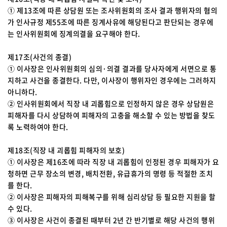
① 제13조에 따른 상담원 또는 조사위원회의 조사 결과 행위자의 혐의
가 인사규정 제55조에 따른 징계사유에 해당된다고 판단되는 경우에
는 인사위원회에 징계의결을 요구해야 한다.
제17조(사건의 종결)
① 이사장은 인사위원회의 심의·의결 결과를 당사자에게 서면으로 통
지하고 사건을 종결한다. 다만, 이사장이 행위자인 경우에는 그러하지
아니하다.
② 인사위원회에서 직장 내 괴롭힘으로 인정하지 않은 경우 상담원은
피해자를 다시 상담하여 피해자의 고충을 해소할 수 있는 방법을 찾도
록 노력하여야 한다.
제18조(직장 내 괴롭힘 피해자의 보호)
① 이사장은 제16조에 따라 직장 내 괴롭힘이 인정된 경우 피해자가 요
청하면 근무 장소의 변경, 배치전환, 유급휴가의 명령 등 적절한 조치
를 한다.
② 이사장은 피해자의 피해복구를 위해 심리상담 등 필요한 지원을 할
수 있다.
③ 이사장은 사건이 종결된 때부터 2년 간 반기별로 해당 사건의 행위