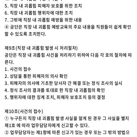
5. 직장 내 괴롭힘 피해자 보호를 위한 조치
6. 직장 내 괴롭힘 행위자에 대한 조치
7. 그밖에 직장 내 괴롭힘 예방을 위한 내용
④ 공단은 직장 내 괴롭힘 예방교육의 주요 내용을 직원들이 쉽게 확인
할 수 있도록 조치한다.
제9조(직장 내 괴롭힘 발생 시 처리절차)
공단은 직장 내 괴롭힘 사건을 처리하기 위하여 다음 각 호의 절차에 따
른다.
1. 사건의 접수
2. 상담을 통한 피해자의 의사 확인
3. 피해자의 의사에 기초한 당사자 간 해결 또는 정식 조사의 실시
4. 정식 조사의 결과를 토대로 한 직장 내 괴롭힘의 확인
5. 행위자에 대한 징계 조치, 피해자 보호조치 등의 결정
제10조(사건의 접수)
① 누구든지 직장 내 괴롭힘 발생 사실을 알게 된 경우 그 사실을 별지
제1호 에 따라 업무담당자에게 신고할 수 있다.
② 업무담당자는 제1항에 따른 신고가 있는 경우 또는 그 밖의 방법으