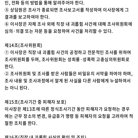
인, 전화 등의 방법을 통해 알려주어야 한다.
⑤ 상담원은 조사가 종료되면 조사보고서를 작성하여 이사장에게 그
결과를 보고하여야 한다.
⑥ 이사장은 자체 조사 외에 직장 내 괴롭힘 사건에 대해 조사위원회에
심의·의결 또는 자문 등을 요청하여 사건을 처리할 수 있다.
제14조(조사위원회)
① 이사장은 직장 내 괴롭힘 사건의 공정하고 전문적인 조사를 위하여
조사위원회를 두며, 조사위원회는 성희롱·성폭력 고충심의위원회로
한다.
② 조사위원회 및 조사를 받은 사람들은 비밀유지 서약을 하여야 하며,
조사 내용 및 조사과정에서 알게 된 사실을 다른 사람에게 누설하여서
는 아니 된다.
제15조(조사기간 중 피해자 보호)
이사장은 제13조에 따른 정식조사기간 동안 피해자가 요청하는 경우
에는 근무 장소의 변경, 유급휴가 명령 등 피해자의 요청을 고려하여 적
절한 조치를 한다.
제16조(직장 내 괴롭힘 사실의 확인 및 조치)