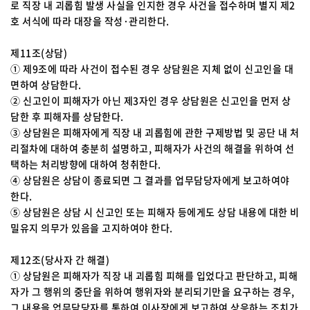
로 직장 내 괴롭힘 발생 사실을 인지한 경우 사건을 접수하며 별지 제2
호 서식에 따라 대장을 작성·관리한다.
제11조(상담)
① 제9조에 따라 사건이 접수된 경우 상담원은 지체 없이 신고인을 대
면하여 상담한다.
② 신고인이 피해자가 아닌 제3자인 경우 상담원은 신고인을 먼저 상
담한 후 피해자를 상담한다.
③ 상담원은 피해자에게 직장 내 괴롭힘에 관한 구제방법 및 공단 내 처
리절차에 대하여 충분히 설명하고, 피해자가 사건의 해결을 위하여 선
택하는 처리방향에 대하여 청취한다.
④ 상담원은 상담이 종료되면 그 결과를 업무담당자에게 보고하여야
한다.
⑤ 상담원은 상담 시 신고인 또는 피해자 등에게도 상담 내용에 대한 비
밀유지 의무가 있음을 고지하여야 한다.
제12조(당사자 간 해결)
① 상담원은 피해자가 직장 내 괴롭힘 피해를 입었다고 판단하고, 피해
자가 그 행위의 중단을 위하여 행위자와 분리되기만을 요구하는 경우,
그 내용을 업무담당자를 통하여 이사장에게 보고하여 상응하는 조치가