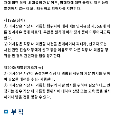
자에 의한 직장 내 괴롭힘 재발 여부, 피해자에 대한 불이익 처우 등이
발생하지 않는지 모니터링하고 피해자를 지원한다.
제19조(징계)
① 이사장은 직장 내 괴롭힘 행위자에 대하여는 인사규정 제55조에 따
른 징계사유 등에 따르되, 무관용 원칙에 따라 징계 등이 이루어지도록
한다.
② 이사장은 직장 내 괴롭힘 사건을 은폐하거나 피해자, 신고자 또는
사건 관련 진술자 등에게 신고 등을 이유로 또 다른 직장 내 괴롭힘 행
위를 한 경우 관련자를 엄중 징계한다.
제20조(재발방지조치 등)
① 이사장은 사건이 종결하면 직장 내 괴롭힘 행위의 재발 방지를 위하
여 필요한 대책을 수립·시행한다.
② 이사장은 직장 내 괴롭힘 행위의 재발 방지를 위하여 필요하다고 인
정되는 경우 직장 내 괴롭힘 행위자에 대하여 상담 또는 교육 등을 실시
하거나 받을 것을 명할 수 있다.
부 칙