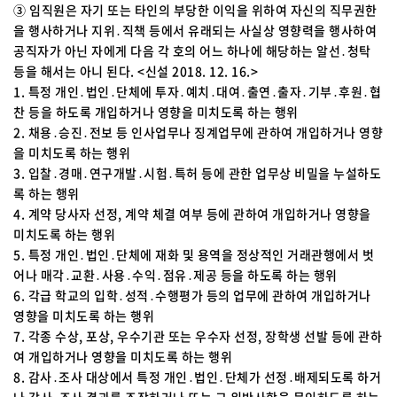
③ 임직원은 자기 또는 타인의 부당한 이익을 위하여 자신의 직무권한
을 행사하거나 지위․직책 등에서 유래되는 사실상 영향력을 행사하여
공직자가 아닌 자에게 다음 각 호의 어느 하나에 해당하는 알선․청탁
등을 해서는 아니 된다. <신설 2018. 12. 16.>
1. 특정 개인․법인․단체에 투자․예치․대여․출연․출자․기부․후원․협
찬 등을 하도록 개입하거나 영향을 미치도록 하는 행위
2. 채용․승진․전보 등 인사업무나 징계업무에 관하여 개입하거나 영향
을 미치도록 하는 행위
3. 입찰․경매․연구개발․시험․특허 등에 관한 업무상 비밀을 누설하도
록 하는 행위
4. 계약 당사자 선정, 계약 체결 여부 등에 관하여 개입하거나 영향을
미치도록 하는 행위
5. 특정 개인․법인․단체에 재화 및 용역을 정상적인 거래관행에서 벗
어나 매각․교환․사용․수익․점유․제공 등을 하도록 하는 행위
6. 각급 학교의 입학․성적․수행평가 등의 업무에 관하여 개입하거나
영향을 미치도록 하는 행위
7. 각종 수상, 포상, 우수기관 또는 우수자 선정, 장학생 선발 등에 관하
여 개입하거나 영향을 미치도록 하는 행위
8. 감사․조사 대상에서 특정 개인․법인․단체가 선정․배제되도록 하거