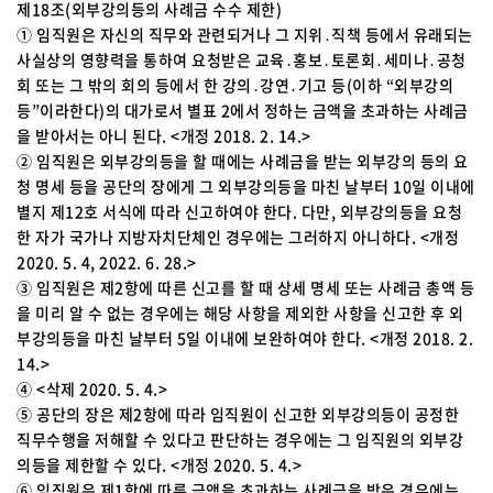
제18조(외부강의등의 사례금 수수 제한)
① 임직원은 자신의 직무와 관련되거나 그 지위․직책 등에서 유래되는
사실상의 영향력을 통하여 요청받은 교육․홍보․토론회․세미나․공청
회 또는 그 밖의 회의 등에서 한 강의․강연․기고 등(이하 “외부강의
등”이라한다)의 대가로서 별표 2에서 정하는 금액을 초과하는 사례금
을 받아서는 아니 된다. <개정 2018. 2. 14.>
② 임직원은 외부강의등을 할 때에는 사례금을 받는 외부강의 등의 요
청 명세 등을 공단의 장에게 그 외부강의등을 마친 날부터 10일 이내에
별지 제12호 서식에 따라 신고하여야 한다. 다만, 외부강의등을 요청
한 자가 국가나 지방자치단체인 경우에는 그러하지 아니하다. <개정
2020. 5. 4, 2022. 6. 28.>
③ 임직원은 제2항에 따른 신고를 할 때 상세 명세 또는 사례금 총액 등
을 미리 알 수 없는 경우에는 해당 사항을 제외한 사항을 신고한 후 외
부강의등을 마친 날부터 5일 이내에 보완하여야 한다. <개정 2018. 2.
14.>
④ <삭제 2020. 5. 4.>
⑤ 공단의 장은 제2항에 따라 임직원이 신고한 외부강의등이 공정한
직무수행을 저해할 수 있다고 판단하는 경우에는 그 임직원의 외부강
의등을 제한할 수 있다. <개정 2020. 5. 4.>
⑥ 임직원은 제1항에 따른 금액을 초과하는 사례금을 받은 경우에는