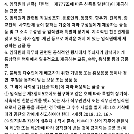
4. 임직원의 친족(「민법」 제777조에 따른 친족을 말한다)이 제공하
는 금품 등
5. 임직원과 관련된 직원상조회․동호인회․동창회․향우회․친목회․종
교단체․사회단체 등이 정하는 기준에 따라 구성원에게 제공하는 금품
등 및 그 소속 구성원 등 임직원과 특별히 장기적․지속적인 친분관계를
맺고 있는 자가 질병․재난 등으로 어려운 처지 에 있는 임직원에게 제
공하는 금품 등
6. 임직원의 직무와 관련된 공식적인 행사에서 주최자가 참석자에게
통상적인 범위에서 일률적으로 제공하는 교통, 숙박, 음식물 등의 금품
등
7. 불특정 다수인에게 배포하기 위한 기념품 또는 홍보용품 등이나 경
연․추첨을 통하여 받는 보상 또는 상품 등
8. 그 밖에 사회상규(社會常規)에 따라 허용되는 금품 등
④ 임직원은 제3항제5호에도 불구하고 같은 호에 따라 특별히 장기적․
지속적인 친분관계를 맺고 있는 자가 직무관련자 또는 직무관련임직원
으로서 금품 등을 제공한 경우에는 그 수수 사실을 별지 제11호 서식에
따라 공단의 장에게 신고하여야 한다. <개정 2018. 12. 16.>
⑤ 임직원은 자신의 배우자나 직계 존속․비속이 자신의 직무와 관련하
여 제1항 또는 제2항에 따라 임직원이 받는 것이 금지되는 금품 등(이