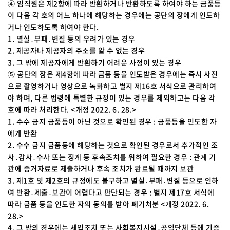
④ 임직원은 제2항에 따라 반환하거나 반환하도록 하여야 하는 금품등
이 다음 각 호의 어느 하나에 해당하는 경우에는 공단의 장에게 인도하
거나 인도하도록 하여야 한다.
1. 멸실․부패․변질 등의 우려가 있는 경우
2. 제공자나 제공자의 주소를 알 수 없는 경우
3. 그 밖에 제공자에게 반환하기 어려운 사정이 있는 경우
⑤ 공단의 장은 제4항에 따라 금품 등을 인도받은 경우에는 즉시 사진
으로 촬영하거나 영상으로 녹화하고 별지 제16호 서식으로 관리하여
야 하며, 다른 법령에 특별한 규정이 있는 경우를 제외하고는 다음 각
호에 따라 처리한다. <개정 2022. 6. 28.>
1. 수수 금지 금품등이 아닌 것으로 확인된 경우 : 금품등을 인도한 자
에게 반환
2. 수수 금지 금품등에 해당하는 것으로 확인된 경우로서 추가적인 조
사․감사․수사 또는 징계 등 후속조치를 위하여 필요한 경우 : 관계 기
관에 증거자료로 제출하거나 후속 조치가 완료될 때까지 보관
3. 제1호 및 제2호의 규정에도 불구하고 멸실․부패․변질 등으로 인하
여 반환․제출․보관이 어렵다고 판단되는 경우 : 별지 제17호 서식에
따라 금품 등을 인도한 자의 동의를 받아 폐기처분 <개정 2022. 6.
28.>
4. 그 밖의 경우에는 세입조치 또는 사회복지시설․공익단체 등에 기증