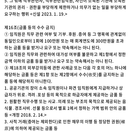
5. 그 밖에 직무관련자, 직무관련임직원, 자신이 소속된 기관에 소속된
기관의 권리ㆍ권한을 부당하게 제한하거나 의무가 없는 일을 부당하게
요구하는 행위 <신설 2023. 1. 19.>
제16조(금품 등의 수수 금지)
① 임직원은 직무 관련 여부 및 기부․후원․증여 등 그 명목에 관계없이
동일인으로부터 1회에 100만원 또는 매 회계연도에 300만원을 초과
하는 금품 등을 받거나 요구 또는 약속해서는 아니 된다.
② 임직원은 직무와 관련하여 대가성 여부를 불문하고 제1항에서 정한
금액 이하의 금품 등을 받거나 요구 또는 약속해서는 아니 된다.
③ 제18조의 외부강의등에 관한 사례금 또는 다음 각 호의 어느 하나에
해당하는 금품 등은 제1항 또는 제2항에서 수수(收受)를 금지하는 금
품 등에 해당하지 아니한다.
1. 공공기관의 장이 소속 임직원이나 파견 임직원에게 지급하거나 상
급자가 위로․격려․포상 등의 목적으로 하급자에게 제공하는 금품 등
2. 원활한 직무수행 또는 사교․의례 또는 부조의 목적으로 제공되는 음
식물․경조사비․선물 등으로서 별표 1에서 정하는 가액 범위 안의 금품
등 <개정 2018. 2. 14.>
3. 사적 거래(증여는 제외한다)로 인한 채무의 이행 등 정당한 권원(權
原)에 의하여 제공되는 금품 등