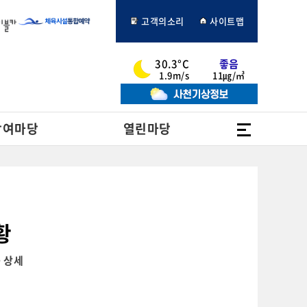
고객의소리
사이트맵
30.3°C
좋음
1.9m/s
11㎍/㎥
전체메뉴
참여마당
열린마당
황
> 상세