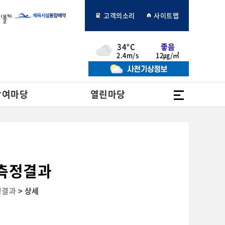
고객의소리
사이트맵
34°C
좋음
2.4m/s
12㎍/㎥
전체메뉴
참여마당
열린마당
측정결과
정결과
> 상세