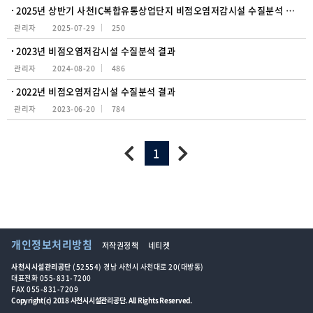
2025년 상반기 사천IC복합유통상업단지 비점오염저감시설 수질분석 결과
관리자
2025-07-29
250
2023년 비점오염저감시설 수질분석 결과
관리자
2024-08-20
486
2022년 비점오염저감시설 수질분석 결과
관리자
2023-06-20
784
1
개인정보처리방침
저작권정책
네티켓
사천시시설관리공단
(52554) 경남 사천시 사천대로 20(대방동)
대표전화 055-831-7200
FAX 055-831-7209
Copyright(c) 2018 사천시시설관리공단. All Rights Reserved.