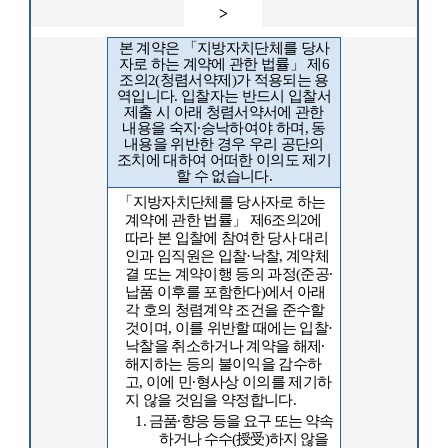
>
본 계약은
「
지방자치단체를 당사
자로 하는 계약에 관한 법률
」
제
6
조의
2(
청렴서약제
)
가 적용되는 용
역입니다
.
입찰자는 반드시 입찰서
제출 시 아래 청렴서약서에 관한
내용을 숙지
∙
승낙하여야 하며
,
동
내용을 위반한 경우 우리 공단의
조치에 대하여 어떠한 이의도 제기
할 수 없습니다
.
「
지방자치단체를 당사자로 하는
계약에 관한 법률
」
제
6
조의
2
에
따라 본 입찰에 참여한 당사 대리
인과 임직원은 입찰
·
낙찰
,
계약체
결 또는 계약이행 등의 과정
(
준공
∙
납품 이후를 포함한다
)
에서 아래
각 호의 청렴계약 조건을 준수할
것이며
,
이를 위반할 때에는 입찰
·
낙찰을 취소하거나 계약을 해제
∙
해지하는 등의 불이익을 감수하
고
,
이에 민
∙
형사상 이의를 제기하
지 않을 것임을 약정합니다
.
1.
금품
∙
향응 등을 요구 또는 약속
하거나 수수
(
授受
)
하지 않을